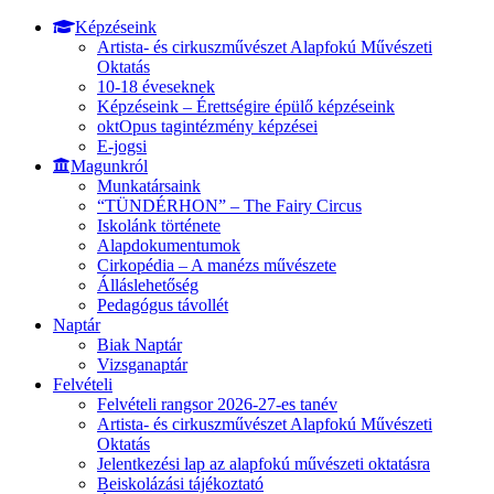
Képzéseink
Artista- és cirkuszművészet Alapfokú Művészeti
Oktatás
10-18 éveseknek
Képzéseink – Érettségire épülő képzéseink
oktOpus tagintézmény képzései
E-jogsi
Magunkról
Munkatársaink
“TÜNDÉRHON” – The Fairy Circus
Iskolánk története
Alapdokumentumok
Cirkopédia – A manézs művészete
Álláslehetőség
Pedagógus távollét
Naptár
Biak Naptár
Vizsganaptár
Felvételi
Felvételi rangsor 2026-27-es tanév
Artista- és cirkuszművészet Alapfokú Művészeti
Oktatás
Jelentkezési lap az alapfokú művészeti oktatásra
Beiskolázási tájékoztató