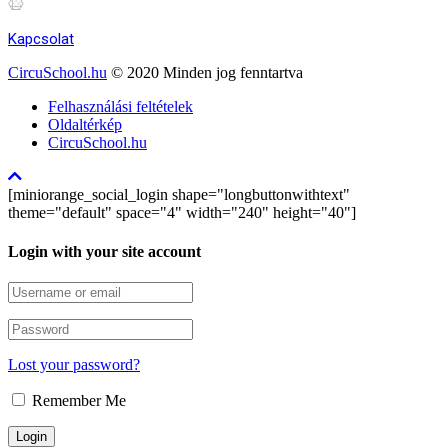
Kapcsolat
CircuSchool.hu
© 2020 Minden jog fenntartva
Felhasználási feltételek
Oldaltérkép
CircuSchool.hu
[miniorange_social_login shape="longbuttonwithtext"
theme="default" space="4" width="240" height="40"]
Login with your site account
Lost your password?
Remember Me