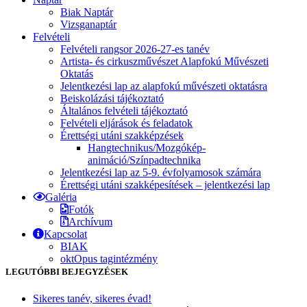
Biak Naptár
Vizsganaptár
Felvételi
Felvételi rangsor 2026-27-es tanév
Artista- és cirkuszművészet Alapfokú Művészeti
Oktatás
Jelentkezési lap az alapfokú művészeti oktatásra
Beiskolázási tájékoztató
Általános felvételi tájékoztató
Felvételi eljárások és feladatok
Érettségi utáni szakképzések
Hangtechnikus/Mozgókép-
animáció/Színpadtechnika
Jelentkezési lap az 5-9. évfolyamosok számára
Érettségi utáni szakképesítések – jelentkezési lap
Galéria
Fotók
Archívum
Kapcsolat
BIAK
oktOpus tagintézmény
LEGUTÓBBI BEJEGYZÉSEK
Sikeres tanév, sikeres évad!