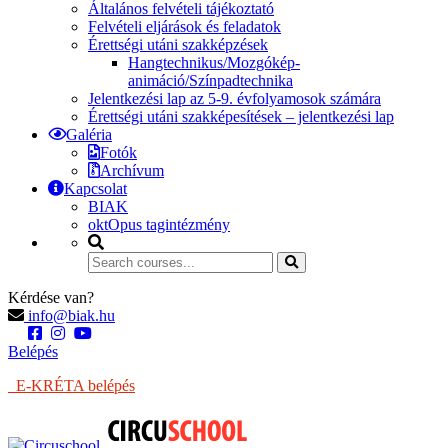
Általános felvételi tájékoztató
Felvételi eljárások és feladatok
Érettségi utáni szakképzések
Hangtechnikus/Mozgókép-
animáció/Színpadtechnika
Jelentkezési lap az 5-9. évfolyamosok számára
Érettségi utáni szakképesítések – jelentkezési lap
Galéria
Fotók
Archívum
Kapcsolat
BIAK
oktOpus tagintézmény
Kérdése van?
info@biak.hu
Belépés
E-KRÉTA belépés