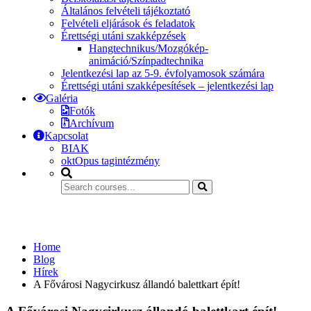
Általános felvételi tájékoztató
Felvételi eljárások és feladatok
Érettségi utáni szakképzések
Hangtechnikus/Mozgókép-
animáció/Színpadtechnika
Jelentkezési lap az 5-9. évfolyamosok számára
Érettségi utáni szakképesítések – jelentkezési lap
Galéria
Fotók
Archívum
Kapcsolat
BIAK
oktOpus tagintézmény
Hírek
Home
Blog
Hírek
A Fővárosi Nagycirkusz állandó balettkart épít!