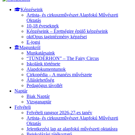
Képzéseink
Artista- és cirkuszművészet Alapfokú Művészeti
Oktatás
10-18 éveseknek
Képzéseink – Érettségire épülő képzéseink
oktOpus tagintézmény képzései
E-jogsi
Magunkról
Munkatársaink
“TÜNDÉRHON” – The Fairy Circus
Iskolánk története
Alapdokumentumok
Cirkopédia – A manézs művészete
Álláslehetőség
Pedagógus távollét
Naptár
Biak Naptár
Vizsganaptár
Felvételi
Felvételi rangsor 2026-27-es tanév
Artista- és cirkuszművészet Alapfokú Művészeti
Oktatás
Jelentkezési lap az alapfokú művészeti oktatásra
Beiskolázási tájékoztató