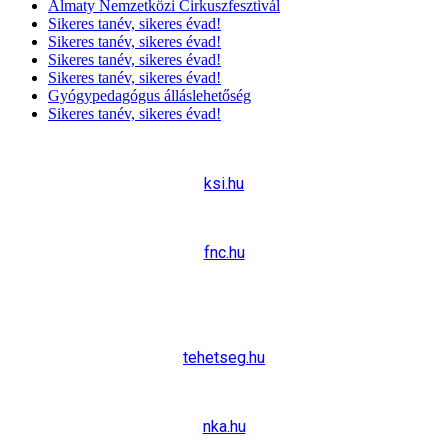
Almaty Nemzetközi Cirkuszfesztivál
Sikeres tanév, sikeres évad!
Sikeres tanév, sikeres évad!
Sikeres tanév, sikeres évad!
Sikeres tanév, sikeres évad!
Gyógypedagógus álláslehetőség
Sikeres tanév, sikeres évad!
SZAKMAI PARTNEREK
ksi.hu
fnc.hu
tehetseg.hu
nka.hu