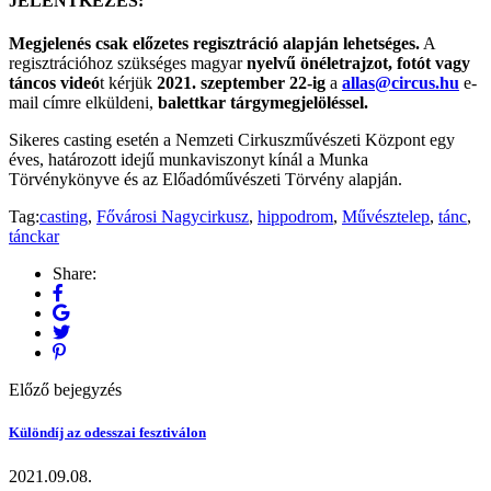
JELENTKEZÉS:
Megjelenés csak előzetes regisztráció alapján lehetséges.
A
regisztrációhoz szükséges magyar
nyelvű önéletrajzot, fotót vagy
táncos videó
t kérjük
2021. szeptember 22-ig
a
allas@circus.hu
e-
mail címre elküldeni,
balettkar tárgymegjelöléssel.
Sikeres casting esetén a Nemzeti Cirkuszművészeti Központ egy
éves, határozott idejű munkaviszonyt kínál a Munka
Törvénykönyve és az Előadóművészeti Törvény alapján.
Tag:
casting
,
Fővárosi Nagycirkusz
,
hippodrom
,
Művésztelep
,
tánc
,
tánckar
Share:
Előző bejegyzés
Különdíj az odesszai fesztiválon
2021.09.08.