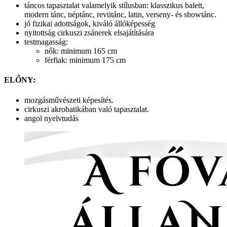
táncos tapasztalat valamelyik stílusban: klasszikus balett,
modern tánc, néptánc, revütánc, latin, verseny- és showtánc.
jó fizikai adottságok, kiváló állóképesség
nyitottság cirkuszi zsánerek elsajátítására
testmagasság:
nők: minimum 165 cm
férfiak: minimum 175 cm
ELŐNY:
mozgásművészeti képesítés.
cirkuszi akrobatikában való tapasztalat.
angol nyelvtudás