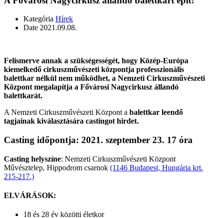
A Fővárosi Nagycirkusz állandó balettkart épít!
Kategória
Hírek
Date
2021.09.08.
Felismerve annak a szükségességét, hogy Közép-Európa
kiemelkedő cirkuszművészeti központja professzionális
balettkar nélkül nem működhet, a Nemzeti Cirkuszművészeti
Központ megalapítja a Fővárosi Nagycirkusz állandó
balettkarát.
A Nemzeti Cirkuszművészeti Központ a
balettkar leendő
tagjainak kiválasztására castingot hirdet.
Casting időpontja: 2021. szeptember 23. 17 óra
Casting helyszíne
: Nemzeti Cirkuszművészeti Központ
Művésztelep, Hippodrom csarnok
(1146 Budapest, Hungária krt.
215-217.)
ELVÁRÁSOK:
18 és 28 év közötti életkor