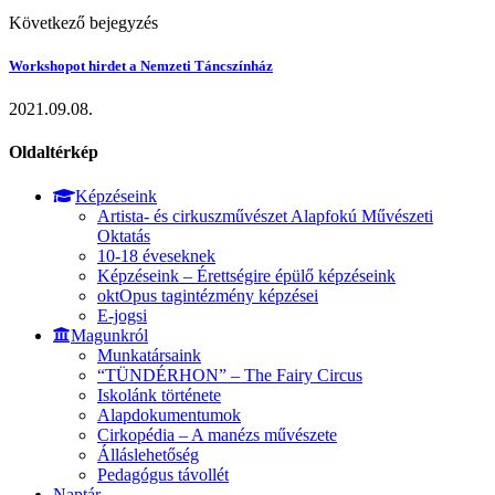
Következő bejegyzés
Workshopot hirdet a Nemzeti Táncszínház
2021.09.08.
Oldaltérkép
Képzéseink
Artista- és cirkuszművészet Alapfokú Művészeti
Oktatás
10-18 éveseknek
Képzéseink – Érettségire épülő képzéseink
oktOpus tagintézmény képzései
E-jogsi
Magunkról
Munkatársaink
“TÜNDÉRHON” – The Fairy Circus
Iskolánk története
Alapdokumentumok
Cirkopédia – A manézs művészete
Álláslehetőség
Pedagógus távollét
Naptár