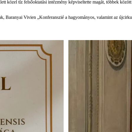
t közel tíz felsőoktatási intézmény képviseltette magát, többek közöt
nk, Baranyai Vivien „Konferanszié a hagyományos, valamint az újcirkus