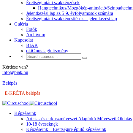
Érettségi utáni szakképzések
Hangtechnikus/Mozgókép-animáció/Színpadtechn
Jelentkezési lap az 5-9. évfolyamosok számára
Érettségi utáni szakképesítések – jelentkezési lap
Galéria
Fotók
Archívum
Kapcsolat
BIAK
oktOpus tagintézmény
Kérdése van?
info@biak.hu
Belépés
E-KRÉTA belépés
Képzéseink
Artista- és cirkuszművészet Alapfokú Művészeti Oktatás
10-18 éveseknek
Képzéseink – Érettségire épülő képzéseink