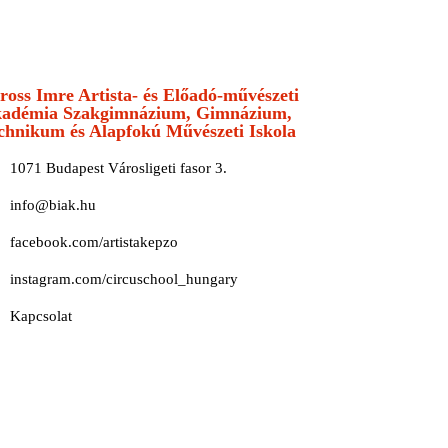
LÉRHETŐSÉG
ross Imre Artista- és Előadó-művészeti
adémia Szakgimnázium, Gimnázium,
chnikum és Alapfokú Művészeti Iskola
1071 Budapest Városligeti fasor 3.
info@biak.hu
facebook.com/artistakepzo
instagram.com/circuschool_hungary
Kapcsolat