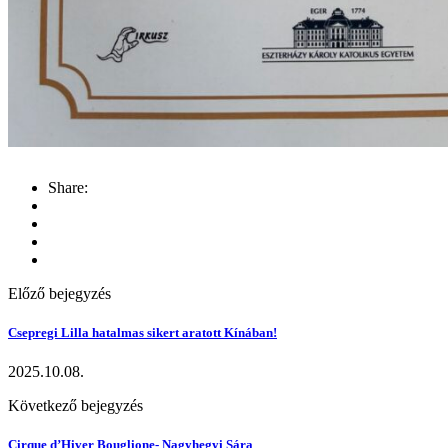
Share:
Előző bejegyzés
Csepregi Lilla hatalmas sikert aratott Kínában!
2025.10.08.
Következő bejegyzés
Cirque d’Hiver Bouglione- Nagyhegyi Sára