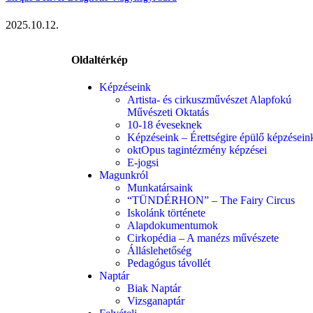
2025.10.12.
Oldaltérkép
Képzéseink
Artista- és cirkuszművészet Alapfokú
Művészeti Oktatás
10-18 éveseknek
Képzéseink – Érettségire épülő képzésein
oktOpus tagintézmény képzései
E-jogsi
Magunkról
Munkatársaink
“TÜNDÉRHON” – The Fairy Circus
Iskolánk története
Alapdokumentumok
Cirkopédia – A manézs művészete
Álláslehetőség
Pedagógus távollét
Naptár
Biak Naptár
Vizsganaptár