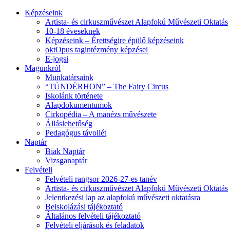
Képzéseink
Artista- és cirkuszművészet Alapfokú Művészeti Oktatás
10-18 éveseknek
Képzéseink – Érettségire épülő képzéseink
oktOpus tagintézmény képzései
E-jogsi
Magunkról
Munkatársaink
“TÜNDÉRHON” – The Fairy Circus
Iskolánk története
Alapdokumentumok
Cirkopédia – A manézs művészete
Álláslehetőség
Pedagógus távollét
Naptár
Biak Naptár
Vizsganaptár
Felvételi
Felvételi rangsor 2026-27-es tanév
Artista- és cirkuszművészet Alapfokú Művészeti Oktatás
Jelentkezési lap az alapfokú művészeti oktatásra
Beiskolázási tájékoztató
Általános felvételi tájékoztató
Felvételi eljárások és feladatok