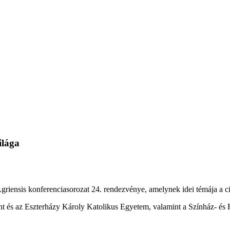
ilága
riensis konferenciasorozat 24. rendezvénye, amelynek idei témája a cir
és az Eszterházy Károly Katolikus Egyetem, valamint a Színház- és F