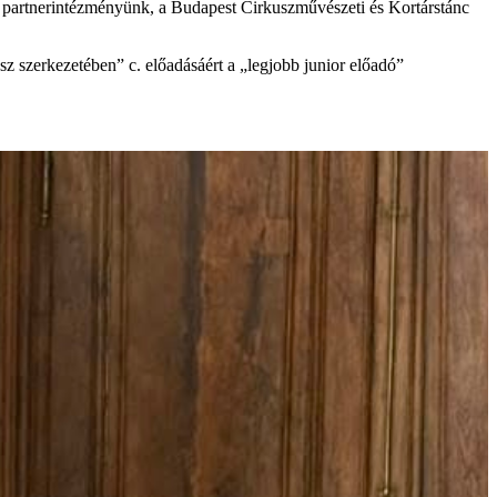
t partnerintézményünk, a Budapest Cirkuszművészeti és Kortárstánc
z szerkezetében” c. előadásáért a „legjobb junior előadó”