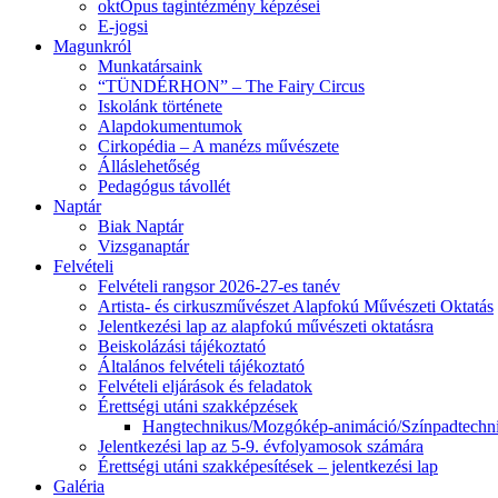
oktOpus tagintézmény képzései
E-jogsi
Magunkról
Munkatársaink
“TÜNDÉRHON” – The Fairy Circus
Iskolánk története
Alapdokumentumok
Cirkopédia – A manézs művészete
Álláslehetőség
Pedagógus távollét
Naptár
Biak Naptár
Vizsganaptár
Felvételi
Felvételi rangsor 2026-27-es tanév
Artista- és cirkuszművészet Alapfokú Művészeti Oktatás
Jelentkezési lap az alapfokú művészeti oktatásra
Beiskolázási tájékoztató
Általános felvételi tájékoztató
Felvételi eljárások és feladatok
Érettségi utáni szakképzések
Hangtechnikus/Mozgókép-animáció/Színpadtechn
Jelentkezési lap az 5-9. évfolyamosok számára
Érettségi utáni szakképesítések – jelentkezési lap
Galéria