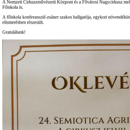
A Nemzeti Cirkuszművészeti Központ és a Fővárosi Nagycirkusz mellet
Főiskola is.
A főiskola konferanszié-zsáner szakos hallgatója, egykori növendékü
elismerésben részesült.
Gratulálunk!