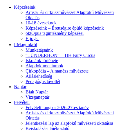
Képzéseink
Artista- és cirkuszművészet Alapfokú Művészeti
Oktatás
10-18 éveseknek
Képzéseink – Érettségire épülő képzéseink
oktOpus tagintézmény képzései
E-jogsi
Magunkról
Munkatársaink
“TÜNDÉRHON” – The Fairy Circus
Iskolánk története
Alapdokumentumok
Cirkopédia – A manézs művészete
Álláslehetőség
Pedagógus távollét
Naptár
Biak Naptár
Vizsganaptár
Felvételi
Felvételi rangsor 2026-27-es tanév
Artista- és cirkuszművészet Alapfokú Művészeti
Oktatás
Jelentkezési lap az alapfokú művészeti oktatásra
Beiskolázási tájékoztató