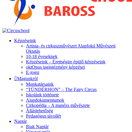
Képzéseink
Artista- és cirkuszművészet Alapfokú Művészeti
Oktatás
10-18 éveseknek
Képzéseink – Érettségire épülő képzéseink
oktOpus tagintézmény képzései
E-jogsi
Magunkról
Munkatársaink
“TÜNDÉRHON” – The Fairy Circus
Iskolánk története
Alapdokumentumok
Cirkopédia – A manézs művészete
Álláslehetőség
Pedagógus távollét
Naptár
Biak Naptár
Vizsganaptár