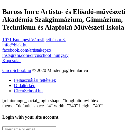
Baross Imre Artista- és Előadó-művészeti
Akadémia Szakgimnázium, Gimnázium,
Technikum és Alapfokú Művészeti Iskola
1071 Budapest Városligeti fasor 3.
info@biak.hu
facebook.com/artistakepzo
instagram.com/circuschool_hungary
Kapcsolat
CircuSchool.hu
© 2020 Minden jog fenntartva
Felhasználási feltételek
Oldaltérkép
CircuSchool.hu
[miniorange_social_login shape="longbuttonwithtext"
theme="default" space="4" width="240" height="40"]
Login with your site account