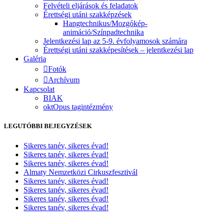
Felvételi eljárások és feladatok
Érettségi utáni szakképzések
Hangtechnikus/Mozgókép-
animáció/Színpadtechnika
Jelentkezési lap az 5-9. évfolyamosok számára
Érettségi utáni szakképesítések – jelentkezési lap
Galéria
Fotók
Archívum
Kapcsolat
BIAK
oktOpus tagintézmény
LEGUTÓBBI BEJEGYZÉSEK
Sikeres tanév, sikeres évad!
Sikeres tanév, sikeres évad!
Sikeres tanév, sikeres évad!
Almaty Nemzetközi Cirkuszfesztivál
Sikeres tanév, sikeres évad!
Sikeres tanév, sikeres évad!
Sikeres tanév, sikeres évad!
Sikeres tanév, sikeres évad!