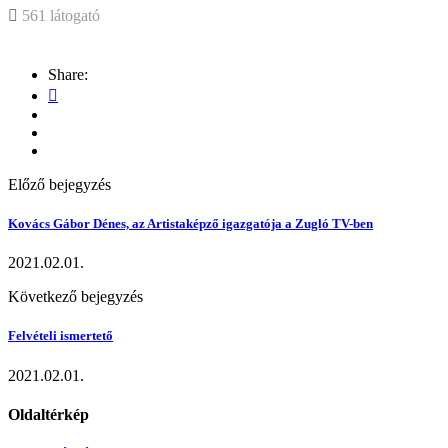
561 látogató
Share:
Előző bejegyzés
Kovács Gábor Dénes, az Artistaképző igazgatója a Zugló TV-ben
2021.02.01.
Következő bejegyzés
Felvételi ismertető
2021.02.01.
Oldaltérkép