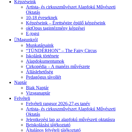
Képzéseink
Artista- és cirkuszművészet Alapfokú Művészeti
Oktatás
10-18 éveseknek
Képzéseink – Érettségire épülő képzéseink
oktOpus tagintézmény képzései
E-jogsi
Magunkról
Munkatársaink
“TÜNDÉRHON” – The Fairy Circus
Iskolánk története
Alapdokumentumok
Cirkopédia – A manézs művészete
Álláslehetőség
Pedagógus távollét
Naptár
Biak Naptár
Vizsganaptár
Felvételi
Felvételi rangsor 2026-27-es tanév
Artista- és cirkuszművészet Alapfokú Művészeti
Oktatás
Jelentkezési lap az alapfokú művészeti oktatásra
Beiskolázási tájékoztató
Általános felvételi tájékoztató