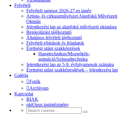
Felvételi
Felvételi rangsor 2026-27-es tanév
Artista- és cirkuszművészet Alapfokú Művészeti
Oktatás
Jelentkezési lap az alapfokú művészeti oktatásra
Beiskolázási tájékoztató
Általános felvételi tájékoztató
Felvételi eljárások és feladatok
Érettségi utáni szakképzések
Hangtechnikus/Mozgókép-
animáció/Színpadtechnika
Jelentkezési lap az 5-9. évfolyamosok számára
Érettségi utáni szakképesítések – jelentkezési lap
Galéria
Fotók
Archívum
Kapcsolat
BIAK
oktOpus tagintézmény
Felvételi tájékoztató