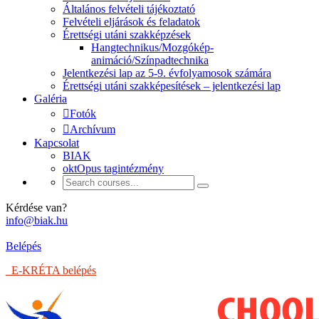
Általános felvételi tájékoztató
Felvételi eljárások és feladatok
Érettségi utáni szakképzések
Hangtechnikus/Mozgókép-
animáció/Színpadtechnika
Jelentkezési lap az 5-9. évfolyamosok számára
Érettségi utáni szakképesítések – jelentkezési lap
Galéria
Fotók
Archívum
Kapcsolat
BIAK
oktOpus tagintézmény
Kérdése van?
info@biak.hu
Belépés
E-KRÉTA belépés