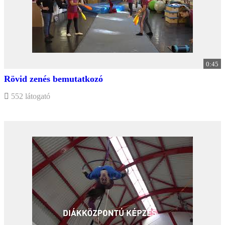
0:45
Rövid zenés bemutatkozó
552 látogató