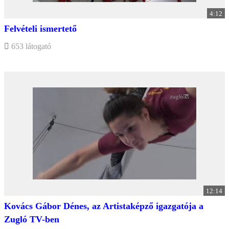
4:12
Felvételi ismertető
653 látogató
12:14
Kovács Gábor Dénes, az Artistaképző igazgatója a
Zugló TV-ben