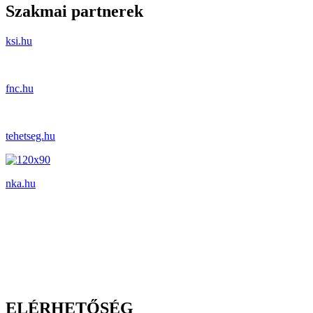
Szakmai partnerek
ksi.hu
fnc.hu
tehetseg.hu
nka.hu
ELÉRHETŐSÉG