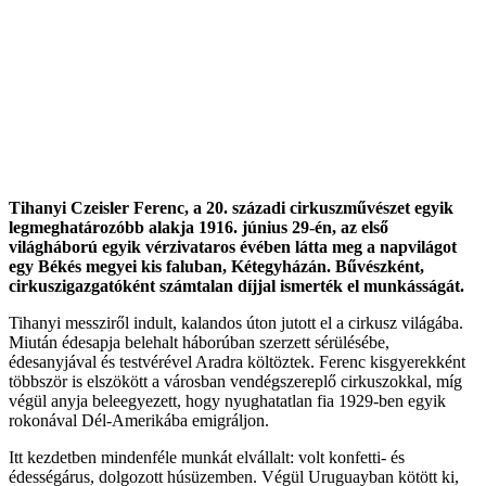
Tihanyi Czeisler Ferenc, a 20. századi cirkuszművészet egyik
legmeghatározóbb alakja 1916. június 29-én, az első
világháború egyik vérzivataros évében látta meg a napvilágot
egy Békés megyei kis faluban, Kétegyházán. Bűvészként,
cirkuszigazgatóként számtalan díjjal ismerték el munkásságát.
Tihanyi messziről indult, kalandos úton jutott el a cirkusz világába.
Miután édesapja belehalt háborúban szerzett sérülésébe,
édesanyjával és testvérével Aradra költöztek. Ferenc kisgyerekként
többször is elszökött a városban vendégszereplő cirkuszokkal, míg
végül anyja beleegyezett, hogy nyughatatlan fia 1929-ben egyik
rokonával Dél-Amerikába emigráljon.
Itt kezdetben mindenféle munkát elvállalt: volt konfetti- és
édességárus, dolgozott húsüzemben. Végül Uruguayban kötött ki,