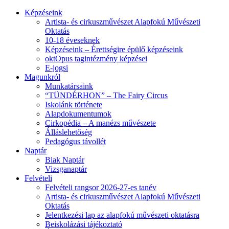
Képzéseink
Artista- és cirkuszművészet Alapfokú Művészeti
Oktatás
10-18 éveseknek
Képzéseink – Érettségire épülő képzéseink
oktOpus tagintézmény képzései
E-jogsi
Magunkról
Munkatársaink
“TÜNDÉRHON” – The Fairy Circus
Iskolánk története
Alapdokumentumok
Cirkopédia – A manézs művészete
Álláslehetőség
Pedagógus távollét
Naptár
Biak Naptár
Vizsganaptár
Felvételi
Felvételi rangsor 2026-27-es tanév
Artista- és cirkuszművészet Alapfokú Művészeti
Oktatás
Jelentkezési lap az alapfokú művészeti oktatásra
Beiskolázási tájékoztató