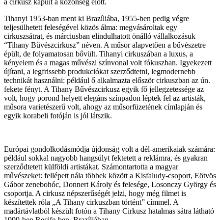
a cirkusz kapuit a közönség előtt.
Tihanyi 1953-ban ment ki Brazíliába, 1955-ben pedig végre
teljesülhetett feleségével közös álma: megvásároltak egy
cirkuszsátrat, és márciusban elindulhatott önálló vállalkozásuk
“Tihany Bűvészcirkusz” néven. A műsor alapvetően a bűvészetre
épült, de folyamatosan bővült. Tihanyi cirkuszában a luxus, a
kényelem és a magas művészi színvonal volt fókuszban. Igyekezett
újítani, a legfrissebb produkciókat szerződtetni, legmodernebb
technikát használni: például ő alkalmazta először cirkuszban az ún.
fekete fényt. A Tihany Bűvészcirkusz egyik fő jellegzetessége az
volt, hogy porond helyett elegáns színpadon léptek fel az artisták,
műsora varietészerű volt, ahogy az műsorfüzetének címlapján és
egyik korabeli fotóján is jól látszik.
Európai gondolkodásmódja újdonság volt a dél-amerikaiak számára:
például sokkal nagyobb hangsúlyt fektetett a reklámra, és gyakran
szerződtetett külföldi artistákat. Számontartotta a magyar
művészeket: fellépett nála többek között a Kisfaludy-csoport, Eötvös
Gábor zenebohóc, Donnert Károly és felesége, Losonczy György és
csoportja. A cirkusz népszerűségét jelzi, hogy még filmet is
készítettek róla „A Tihany cirkuszban történt” címmel. A
madártávlatból készült fotón a Tihany Cirkusz hatalmas sátra látható
1999-ben Recife-ben, Brazíliában.