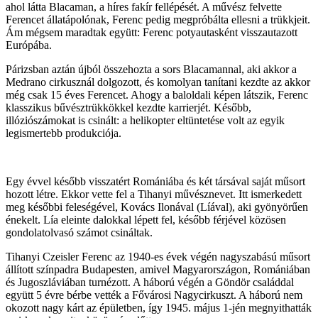
ahol látta Blacaman, a híres fakír fellépését. A művész felvette
Ferencet állatápolónak, Ferenc pedig megpróbálta ellesni a trükkjeit.
Ám mégsem maradtak együtt: Ferenc potyautasként visszautazott
Európába.
Párizsban aztán újból összehozta a sors Blacamannal, aki akkor a
Medrano cirkusznál dolgozott, és komolyan tanítani kezdte az akkor
még csak 15 éves Ferencet. Ahogy a baloldali képen látszik, Ferenc
klasszikus bűvésztrükkökkel kezdte karrierjét. Később,
illóziószámokat is csinált: a helikopter eltüntetése volt az egyik
legismertebb produkciója.
Egy évvel később visszatért Romániába és két társával saját műsort
hozott létre. Ekkor vette fel a Tihanyi művésznevet. Itt ismerkedett
meg későbbi feleségével, Kovács Ilonával (Líával), aki gyönyörűen
énekelt. Lía eleinte dalokkal lépett fel, később férjével közösen
gondolatolvasó számot csináltak.
Tihanyi Czeisler Ferenc az 1940-es évek végén nagyszabású műsort
állított színpadra Budapesten, amivel Magyarországon, Romániában
és Jugoszláviában turnézott. A háború végén a Göndör családdal
együtt 5 évre bérbe vették a Fővárosi Nagycirkuszt. A háború nem
okozott nagy kárt az épületben, így 1945. május 1-jén megnyithatták