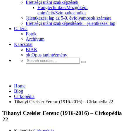
Érettségi utáni szakképzések
Hangtechnikus/Mozgókép-
animáció/Színpadtechnika
Jelentkezési lap az 5-9. évfolyamosok számára
Érettségi utáni szakképesítések – jelentkezési lap
Galéria
Fotók
Archívum
Kapcsolat
BIAK
oktOpus tagintézmény
Cirkopédia
Home
Blog
Cirkopédia
Tihanyi Czeisler Ferenc (1916-2016) – Cirkopédia 22
Tihanyi Czeisler Ferenc (1916-2016) – Cirkopédia
22
Kategória
Cirkopédia