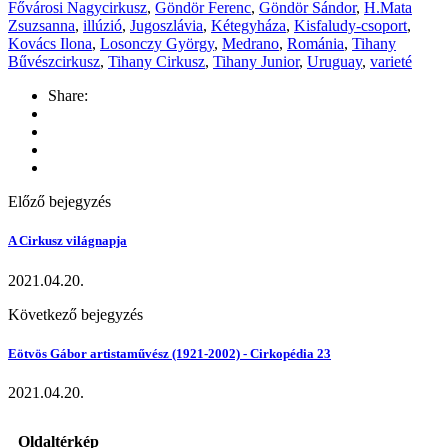
Fővárosi Nagycirkusz
,
Göndör Ferenc
,
Göndör Sándor
,
H.Mata
Zsuzsanna
,
illúzió
,
Jugoszlávia
,
Kétegyháza
,
Kisfaludy-csoport
,
Kovács Ilona
,
Losonczy György
,
Medrano
,
Románia
,
Tihany
Bűvészcirkusz
,
Tihany Cirkusz
,
Tihany Junior
,
Uruguay
,
varieté
Share:
Előző bejegyzés
A Cirkusz világnapja
2021.04.20.
Következő bejegyzés
Eötvös Gábor artistaművész (1921-2002) - Cirkopédia 23
2021.04.20.
Oldaltérkép