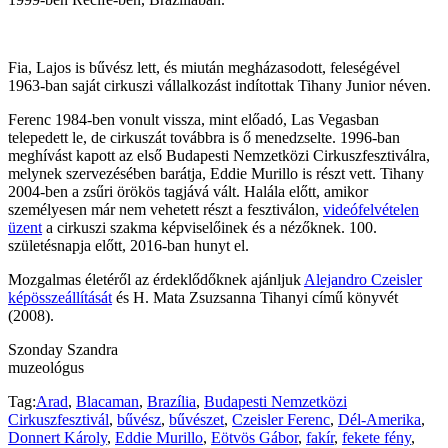
Fia, Lajos is bűvész lett, és miután megházasodott, feleségével
1963-ban saját cirkuszi vállalkozást indítottak Tihany Junior néven.
Ferenc 1984-ben vonult vissza, mint előadó, Las Vegasban
telepedett le, de cirkuszát továbbra is ő menedzselte. 1996-ban
meghívást kapott az első Budapesti Nemzetközi Cirkuszfesztiválra,
melynek szervezésében barátja, Eddie Murillo is részt vett. Tihany
2004-ben a zsűri örökös tagjává vált. Halála előtt, amikor
személyesen már nem vehetett részt a fesztiválon,
videófelvételen
üzent
a cirkuszi szakma képviselőinek és a nézőknek. 100.
születésnapja előtt, 2016-ban hunyt el.
Mozgalmas életéről az érdeklődőknek ajánljuk
Alejandro Czeisler
képösszeállítását
és H. Mata Zsuzsanna Tihanyi című könyvét
(2008).
Szonday Szandra
muzeológus
Tag:
Arad
,
Blacaman
,
Brazília
,
Budapesti Nemzetközi
Cirkuszfesztivál
,
bűvész
,
bűvészet
,
Czeisler Ferenc
,
Dél-Amerika
,
Donnert Károly
,
Eddie Murillo
,
Eötvös Gábor
,
fakír
,
fekete fény
,