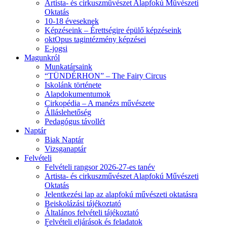
Artista- és cirkuszművészet Alapfokú Művészeti
Oktatás
10-18 éveseknek
Képzéseink – Érettségire épülő képzéseink
oktOpus tagintézmény képzései
E-jogsi
Magunkról
Munkatársaink
“TÜNDÉRHON” – The Fairy Circus
Iskolánk története
Alapdokumentumok
Cirkopédia – A manézs művészete
Álláslehetőség
Pedagógus távollét
Naptár
Biak Naptár
Vizsganaptár
Felvételi
Felvételi rangsor 2026-27-es tanév
Artista- és cirkuszművészet Alapfokú Művészeti
Oktatás
Jelentkezési lap az alapfokú művészeti oktatásra
Beiskolázási tájékoztató
Általános felvételi tájékoztató
Felvételi eljárások és feladatok