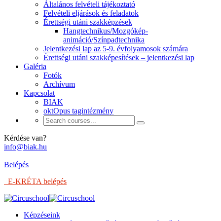
Általános felvételi tájékoztató
Felvételi eljárások és feladatok
Érettségi utáni szakképzések
Hangtechnikus/Mozgókép-
animáció/Színpadtechnika
Jelentkezési lap az 5-9. évfolyamosok számára
Érettségi utáni szakképesítések – jelentkezési lap
Galéria
Fotók
Archívum
Kapcsolat
BIAK
oktOpus tagintézmény
Kérdése van?
info@biak.hu
Belépés
E-KRÉTA belépés
Képzéseink