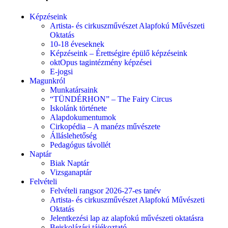
Képzéseink
Artista- és cirkuszművészet Alapfokú Művészeti
Oktatás
10-18 éveseknek
Képzéseink – Érettségire épülő képzéseink
oktOpus tagintézmény képzései
E-jogsi
Magunkról
Munkatársaink
“TÜNDÉRHON” – The Fairy Circus
Iskolánk története
Alapdokumentumok
Cirkopédia – A manézs művészete
Álláslehetőség
Pedagógus távollét
Naptár
Biak Naptár
Vizsganaptár
Felvételi
Felvételi rangsor 2026-27-es tanév
Artista- és cirkuszművészet Alapfokú Művészeti
Oktatás
Jelentkezési lap az alapfokú művészeti oktatásra
Beiskolázási tájékoztató