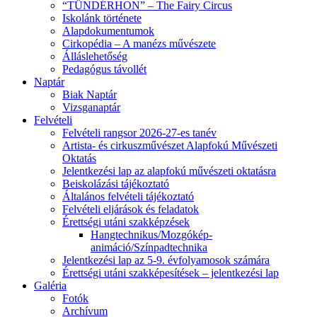
“TÜNDÉRHON” – The Fairy Circus
Iskolánk története
Alapdokumentumok
Cirkopédia – A manézs művészete
Álláslehetőség
Pedagógus távollét
Naptár
Biak Naptár
Vizsganaptár
Felvételi
Felvételi rangsor 2026-27-es tanév
Artista- és cirkuszművészet Alapfokú Művészeti
Oktatás
Jelentkezési lap az alapfokú művészeti oktatásra
Beiskolázási tájékoztató
Általános felvételi tájékoztató
Felvételi eljárások és feladatok
Érettségi utáni szakképzések
Hangtechnikus/Mozgókép-
animáció/Színpadtechnika
Jelentkezési lap az 5-9. évfolyamosok számára
Érettségi utáni szakképesítések – jelentkezési lap
Galéria
Fotók
Archívum