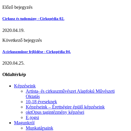
Előző bejegyzés
Cirkusz és tudomány - Cirkopédia 02.
2020.04.19.
Következő bejegyzés
A cirkuszműsor fejlődése - Cirkopédia 04.
2020.04.25.
Oldaltérkép
Képzéseink
Artista- és cirkuszművészet Alapfokú Művészeti
Oktatás
10-18 éveseknek
Képzéseink – Érettségire épülő képzéseink
oktOpus tagintézmény képzései
E-jogsi
Magunkról
Munkatársaink