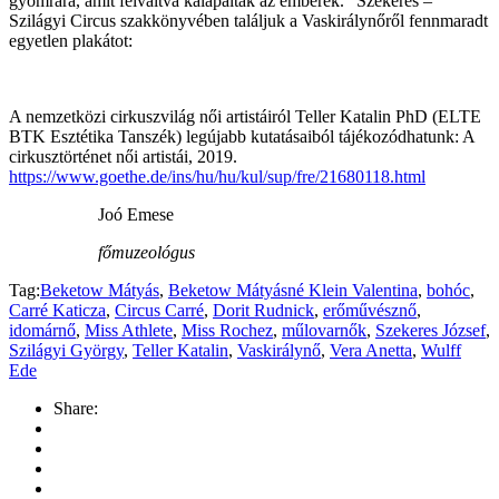
gyomrára, amit felváltva kalapáltak az emberek.” Szekeres –
Szilágyi Circus szakkönyvében találjuk a Vaskirálynőről fennmaradt
egyetlen plakátot:
A nemzetközi cirkuszvilág női artistáiról Teller Katalin PhD (ELTE
BTK Esztétika Tanszék) legújabb kutatásaiból tájékozódhatunk: A
cirkusztörténet női artistái, 2019.
https://www.goethe.de/ins/hu/hu/kul/sup/fre/21680118.html
Joó Emese
főmuzeológus
Tag:
Beketow Mátyás
,
Beketow Mátyásné Klein Valentina
,
bohóc
,
Carré Katicza
,
Circus Carré
,
Dorit Rudnick
,
erőművésznő
,
idomárnő
,
Miss Athlete
,
Miss Rochez
,
műlovarnők
,
Szekeres József
,
Szilágyi György
,
Teller Katalin
,
Vaskirálynő
,
Vera Anetta
,
Wulff
Ede
Share: