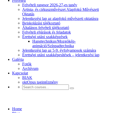
Felvételi
Felvételi rangsor 2026-27-es tanév
Artista- és cirkuszművészet Alapfokú Művészeti
Oktatás
Jelentkezési lap az alapfokú művészeti oktatásra
Beiskolázási tájékoztató
Általános felvételi tájékoztató
Felvételi eljárások és feladatok
Érettségi utáni szakképzések
Hangtechnikus/Mozgókép-
animáció/Színpadtechnika
Jelentkezési lap az 5-9. évfolyamosok számára
Érettségi utáni szakképesítések – jelentkezési lap
Galéria
Fotók
Archívum
Kapcsolat
BIAK
oktOpus tagintézmény
Cirkopédia
Home