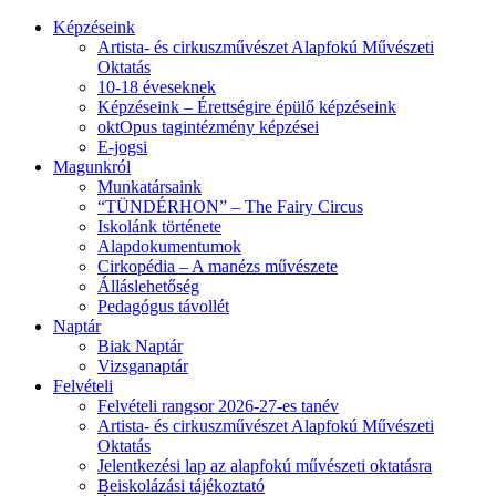
Képzéseink
Artista- és cirkuszművészet Alapfokú Művészeti
Oktatás
10-18 éveseknek
Képzéseink – Érettségire épülő képzéseink
oktOpus tagintézmény képzései
E-jogsi
Magunkról
Munkatársaink
“TÜNDÉRHON” – The Fairy Circus
Iskolánk története
Alapdokumentumok
Cirkopédia – A manézs művészete
Álláslehetőség
Pedagógus távollét
Naptár
Biak Naptár
Vizsganaptár
Felvételi
Felvételi rangsor 2026-27-es tanév
Artista- és cirkuszművészet Alapfokú Művészeti
Oktatás
Jelentkezési lap az alapfokú művészeti oktatásra
Beiskolázási tájékoztató