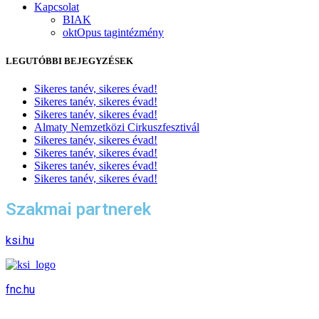
Kapcsolat
BIAK
oktOpus tagintézmény
LEGUTÓBBI BEJEGYZÉSEK
Sikeres tanév, sikeres évad!
Sikeres tanév, sikeres évad!
Sikeres tanév, sikeres évad!
Almaty Nemzetközi Cirkuszfesztivál
Sikeres tanév, sikeres évad!
Sikeres tanév, sikeres évad!
Sikeres tanév, sikeres évad!
Sikeres tanév, sikeres évad!
Szakmai partnerek
ksi.hu
fnc.hu