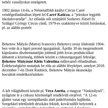
nehéz vassúlyokat emelgetett.
1902 június 14-én, a Németalföldi királyi Circus Carré
vendégelőadásában lépett fel
Carré Katicza
, a “jelenkor legjobb
iskolalovarnője”. Az előadás női sztárjáról Szekeres József és
Szilágyi György Circus című, 1979-es szakkönyve közöl forrásokat,
pl. az alábbi portrét:
Beketow Mátyás (Matvej Ivanovics Beketov) orosz lóidomár 1904-
ben vette át a ligeti porond igazgatását. Április 30-án megrendezett
káprázatos díszbemutatóján jobbnál jobb lovas produkciókat
láthatott a közönség, többek között a cirkuszigazgató felesége,
Beketow Mátyásné Klein Valentina
műlovarnő előadásában.
Érdekességként mutatjuk be róla az alábbi fényképet, amelyet 2018.
december 7-én Dorit Rudnick, Beketow Mátyás ükunokája
bocsátott rendelkezésünkre:
A két világháború között pl.
Vera Anetta
, a magyar “Vaskirálynő”,
nyűgözte le a cirkusz közönségét rendkívüli erejével. “A 12-es
glatter vasat egy szempillantás alatt patkóformára hajlította.
Szegekkel teletűzdelt deszkára feküdt, kovácsüllőt helyeztek a