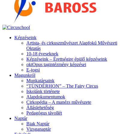
Képzéseink
Artista- és cirkuszművészet Alapfokú Művészeti
Oktatás
10-18 éveseknek
Képzéseink – Érettségire épülő képzéseink
oktOpus tagintézmény képzései
E-jogsi
Magunkról
Munkatársaink
“TÜNDÉRHON” – The Fairy Circus
Iskolánk története
Alapdokumentumok
Cirkopédia – A manézs művészete
Álláslehetőség
Pedagógus távollét
Naptár
Biak Naptár
Vizsganaptár