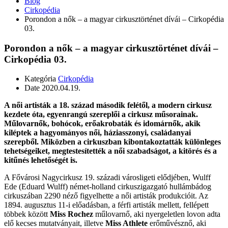
Blog
Cirkopédia
Porondon a nők – a magyar cirkusztörténet dívái – Cirkopédia
03.
Porondon a nők – a magyar cirkusztörténet dívái –
Cirkopédia 03.
Kategória
Cirkopédia
Date
2020.04.19.
A női artisták a 18. század második felétől, a modern cirkusz
kezdete óta, egyenrangú szereplői a cirkusz műsorainak.
Műlovarnők, bohócok, erőakrobaták és idomárnők, akik
kiléptek a hagyományos női, háziasszonyi, családanyai
szerepből. Miközben a cirkuszban kibontakoztatták különleges
tehetségeiket, megtestesítették a női szabadságot, a kitörés és a
kitűnés lehetőségét is.
A Fővárosi Nagycirkusz 19. századi városligeti elődjében, Wulff
Ede (Eduard Wulff) német-holland cirkuszigazgató hullámbádog
cirkuszában 2290 néző figyelhette a női artisták produkcióit. Az
1894. augusztus 11-i előadásban, a férfi artisták mellett, fellépett
többek között
Miss Rochez
műlovarnő, aki nyergeletlen lovon adta
elő kecses mutatványait, illetve
Miss Athlete
erőművésznő, aki