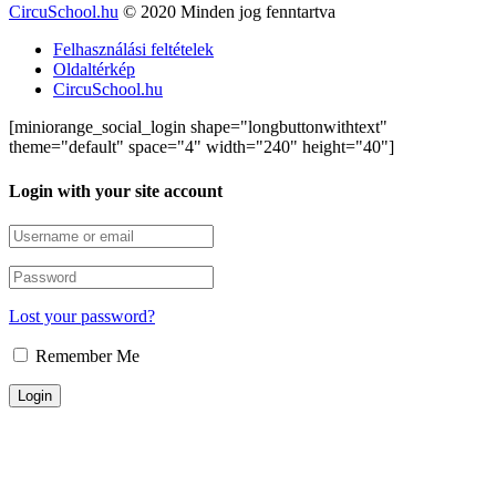
CircuSchool.hu
© 2020 Minden jog fenntartva
Felhasználási feltételek
Oldaltérkép
CircuSchool.hu
[miniorange_social_login shape="longbuttonwithtext"
theme="default" space="4" width="240" height="40"]
Login with your site account
Lost your password?
Remember Me