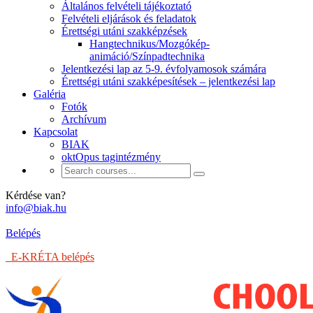
Általános felvételi tájékoztató
Felvételi eljárások és feladatok
Érettségi utáni szakképzések
Hangtechnikus/Mozgókép-
animáció/Színpadtechnika
Jelentkezési lap az 5-9. évfolyamosok számára
Érettségi utáni szakképesítések – jelentkezési lap
Galéria
Fotók
Archívum
Kapcsolat
BIAK
oktOpus tagintézmény
Kérdése van?
info@biak.hu
Belépés
E-KRÉTA belépés